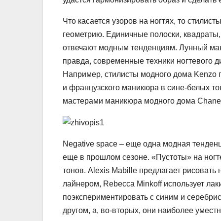
Что касается узоров на ногтях, то стилис
геометрию. Единичные полоски, квадраты,
отвечают модным тенденциям. Лунный ман
правда, современные техники ногтевого д
Например, стилисты модного дома Kenzo 
и французского маникюра в сине-белых т
мастерами маникюра модного дома Chanel
Negative space – еще одна модная тенден
еще в прошлом сезоне. «Пустоты» на ногт
тонов. Alexis Mabille предлагает рисоват
лайнером, Rebecca Minkoff использует лак
поэкспериментировать с синим и серебрист
другом, а, во-вторых, они наиболее умест