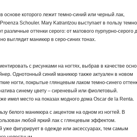
в основе которого лежит темно-синий или черный лак,
roenza Schouler. Mary Katrantzou выступает в пользу темно
т различные оттенки серого: от матового пурпурно-серого 
но выглядит маникюр в серо-синих тонах.
ентировать с рисунками на ногтях, выбрав в качестве осн
лайнер. Однотонный синий маникюр также актуален в новом
ткие ногти, покрытые глянцевым лаком темно-синего оттенк
рнатива синему цвету – сиреневый или фиолетовый.
е имел место на показах модного дома Oscar de la Renta.
зу белого маникюра с акцентом на одном из ногтей. В
ользован любой яркий лак с глянцевым эффектом.
ый уже фигурирует в одежде или аксессуарах, тем самым
его целостным.