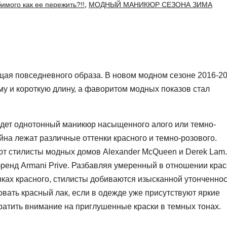
,
имого как ее пережить?!!
МОДНЫЙ МАНИКЮР СЕЗОНА ЗИМА
ая повседневного образа. В новом модном сезоне 2016-2
у и короткую длину, а фаворитом модных показов стал
йдет однотонный маникюр насыщенного алого или темно-
йна лежат различные оттенки красного и темно-розового.
т стилисты модных домов Alexander McQueen и Derek Lam.
ренд Armani Prive. Разбавляя умеренный в отношении крас
ках красного, стилисты добиваются изысканной утонченно
овать красный лак, если в одежде уже присутствуют яркие
братить внимание на приглушенные краски в темных тонах.