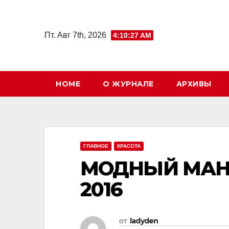
Перейти
к
Пт. Авг 7th, 2026
4:10:28 AM
содержимому
HOME
О ЖУРНАЛЕ
АРХИВЫ
ГЛАВНОЕ
КРАСОТА
МОДНЫЙ МАН
2016
от
ladyden