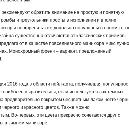
ты рекомендуют обратить внимание на простую и понятную
 ромбы и треугольники просты в исполнении и вполне
икюр и неофренч также довольно популярны в новом сезо
изайна существенно отличаются от классических приемов.
предлагают в качестве повседневного маникюра микс лунно
онах. Монохромный френч – вариант, предложенный
.
ция 2016 года в области нейл-арта, получившая популярнос
е наиболее выразительны, если используется лак темных
ь на предварительно покрытом бесцветным лаком ногте чер
и черного и красного цветов. Также можно
ым. Во-первых, эти цвета прекрасно сочетаются друг с
ны в зимнем маникюре.