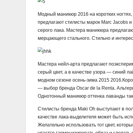
Модный маникюр 2016 на коротких ногтях, 
предлагают стилисты марок Marc Jacobs и P
серого лака. Мастера маникюра предлагаю
мерцающего стального. Стильно и интерес
Мастера нейл-арта предлагают поэксперим
серый цвет, а в качестве узора — синий 
модном сезоне осень-зима 2015 2016.Коро
— выбор бренда Oscar de la Renta. Альте
Однотонный маникюр оттенка лаванды такж
Стилисты бренда Maki Oh выступают в поль
качестве лака-выделителя может быть исп
Желательно использовать тот цвет, котор
удастся гармонизировать образ и сделать 